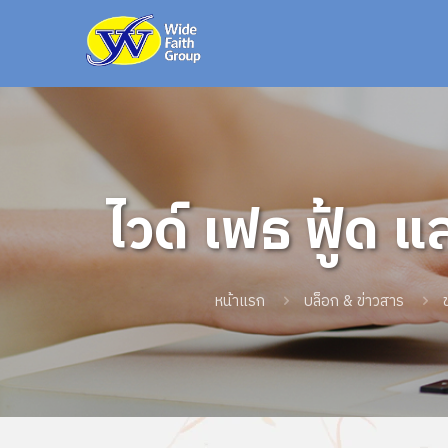
ไวด์ เฟธ ฟู้ด
งาน Anuga 20
หน้าแรก
บล็อก & ข่าวสาร