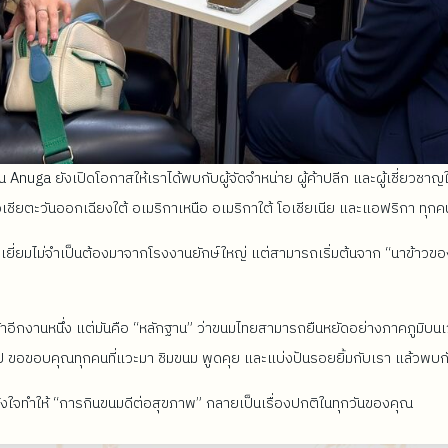
uga ยังเปิดโอกาสให้เราได้พบกับผู้จัดจำหน่าย ผู้ค้าปลีก และผู้เชี่ยวชาญ
ียตะวันออกเฉียงใต้ อเมริกาเหนือ อเมริกาใต้ โอเชียเนีย และแอฟริกา ทุกค
อดเยี่ยมไม่จำเป็นต้องมาจากโรงงานยักษ์ใหญ่ แต่สามารถเริ่มต้นจาก “นาข้าว
อีกงานหนึ่ง แต่มันคือ “หลักฐาน” ว่าขนมไทยสามารถยืนหยัดอย่างภาคภูมิบน
ป ขอขอบคุณทุกคนที่แวะมา ชิมขนม พูดคุย และแบ่งปันรอยยิ้มกับเรา แล้วพบกัน
้งใจทำให้ “การกินขนมดีต่อสุขภาพ” กลายเป็นเรื่องปกติในทุกวันของคุณ