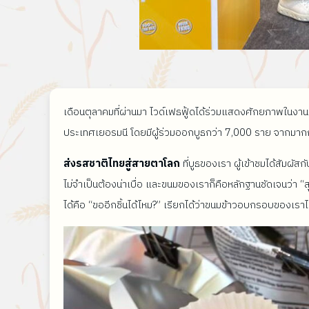
เดือนตุลาคมที่ผ่านมา ไวด์เฟธฟู้ดได้ร่วมแสดงศักยภาพในงา
ประเทศเยอรมนี โดยมีผู้ร่วมออกบูธกว่า 7,000 ราย จากมากกว
ส่งรสชาติไทยสู่สายตาโลก
ที่บูธของเรา ผู้เข้าชมได้สัม
ไม่จำเป็นต้องน่าเบื่อ และขนมของเราก็คือหลักฐานชัดเจนว่า
ได้คือ “ขออีกชิ้นได้ไหม?” เรียกได้ว่าขนมข้าวอบกรอบของเราได