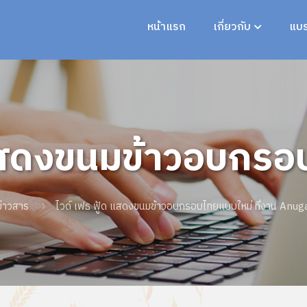
หน้าแรก
เกี่ยวกับ
แบร
 แสดงขนมข้าวอบกรอบ
25 เมืองโคโลญจน์ 
ข่าวสาร
ไวด์ เฟธ ฟู้ด แสดงขนมข้าวอบกรอบไทยแบบใหม่ ที่งาน Anug