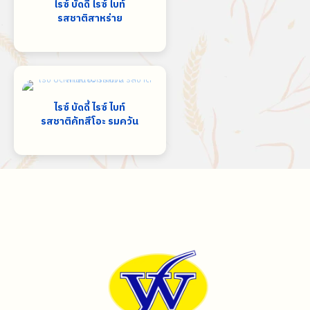
ไรซ์ บัดดี้ ไรซ์ ไบท์
รสชาติสาหร่าย
ไรซ์ บัดดี้ ไรซ์ ไบท์
รสชาติคัทสึโอะ รมควัน