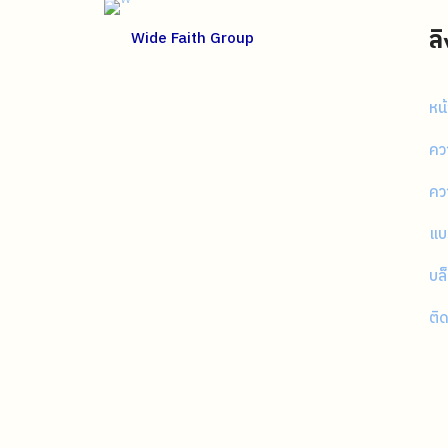
ล
Wide Faith Group
หน
คว
ควา
แบ
บล
ติ