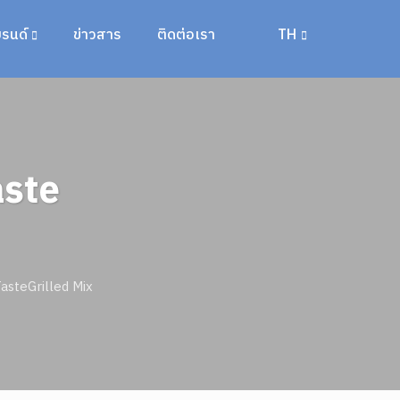
รนด์
ข่าวสาร
ติดต่อเรา
TH
aste
TasteGrilled Mix