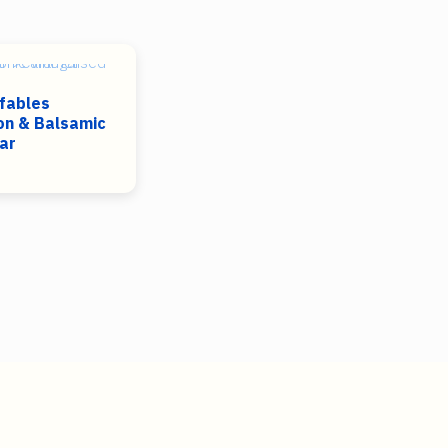
ffables
on & Balsamic
ar