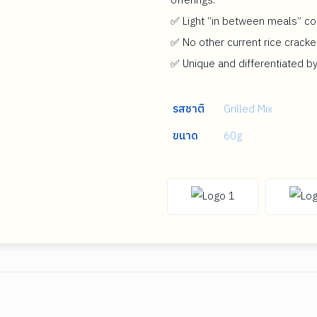
offerings.
✅ Light “in between meals” c
✅ No other current rice cracke
✅ Unique and differentiated b
รสชาติ
Grilled Mix
ขนาด
60g