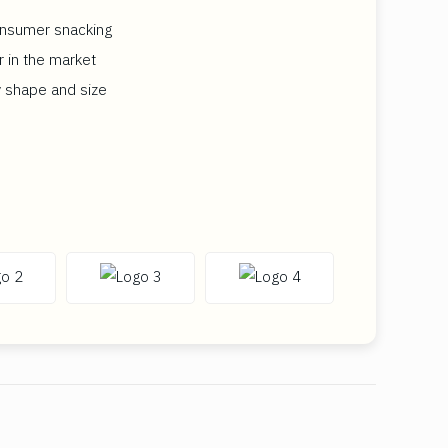
onsumer snacking
r in the market
y shape and size