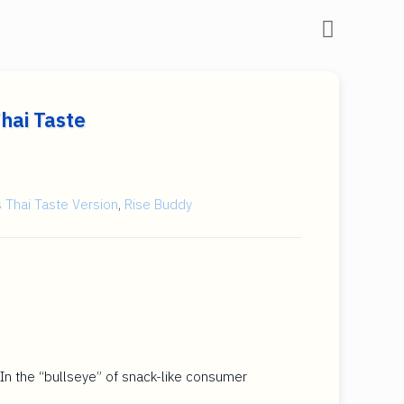
hai Taste
s Thai Taste Version
,
Rise Buddy
In the “bullseye” of snack-like consumer